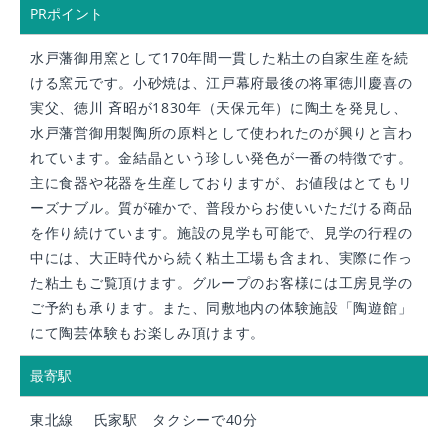
PRポイント
水戸藩御用窯として170年間一貫した粘土の自家生産を続
ける窯元です。小砂焼は、江戸幕府最後の将軍徳川慶喜の
実父、徳川 斉昭が1830年（天保元年）に陶土を発見し、
水戸藩営御用製陶所の原料として使われたのが興りと言わ
れています。金結晶という珍しい発色が一番の特徴です。
主に食器や花器を生産しておりますが、お値段はとてもリ
ーズナブル。質が確かで、普段からお使いいただける商品
を作り続けています。施設の見学も可能で、見学の行程の
中には、大正時代から続く粘土工場も含まれ、実際に作っ
た粘土もご覧頂けます。グループのお客様には工房見学の
ご予約も承ります。また、同敷地内の体験施設「陶遊館」
にて陶芸体験もお楽しみ頂けます。
最寄駅
東北線 氏家駅 タクシーで40分