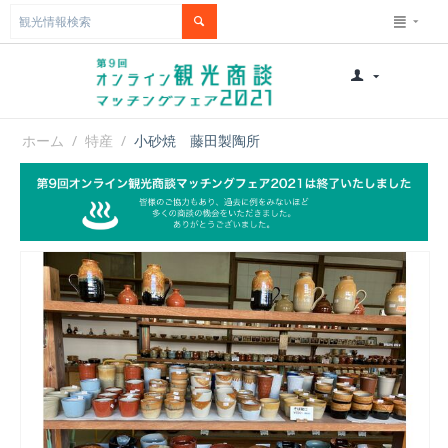
ホーム
/
特産
/
小砂焼 藤田製陶所